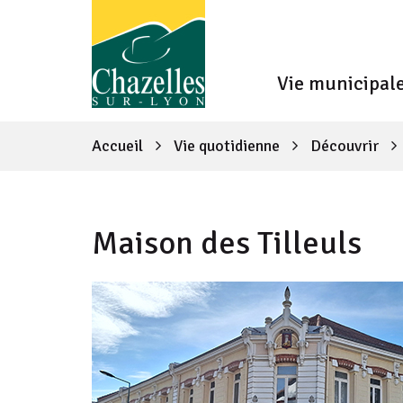
Fenêtre
Gestion des traceurs
de
Vie municipal
chat
Accueil
Vie quotidienne
Découvrir
Maison des Tilleuls