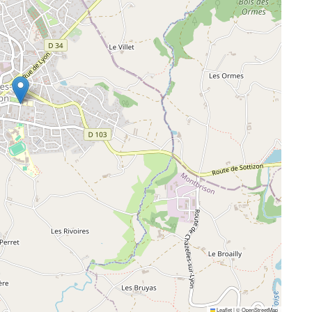
Leaflet
|
©
OpenStreetMap