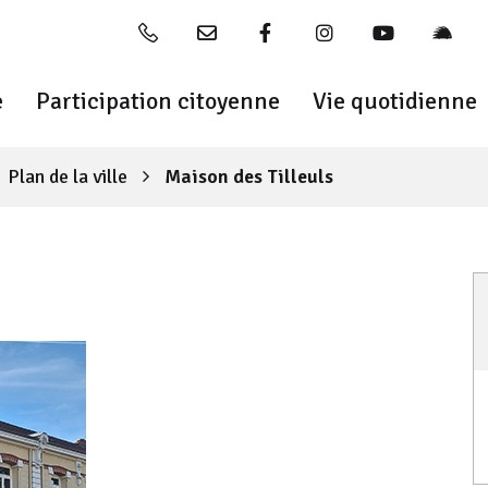
04 77 54 20 20
Nous contacter
Lien vers le compte Faceb
Lien vers le compte
Lien vers la
Lien v
e
Participation citoyenne
Vie quotidienne
Plan de la ville
Maison des Tilleuls