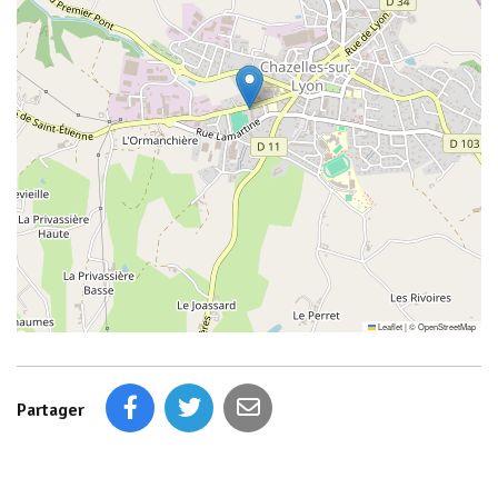
Leaflet
|
©
OpenStreetMap
Partager