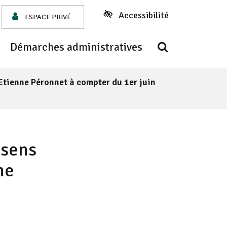
Accessibilité
ESPACE PRIVÉ
ook
 Instagram
 chaîne Youtube
ers le site illiwap
Recherche
Démarches administratives
Etienne Péronnet à compter du 1er juin
FERMER
 sens
ne