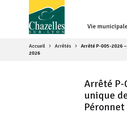
Fenêtre
Gestion des traceurs
de
Vie municipal
chat
Accueil
Arrêtés
Arrêté P-005-2026 – 
2026
Arrêté P-
unique de
Péronnet 