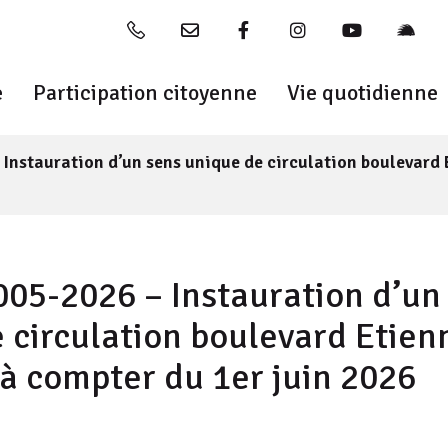
04 77 54 20 20
Nous contacter
Lien vers le compte Faceb
Lien vers le compte
Lien vers la
Lien v
e
Participation citoyenne
Vie quotidienne
Instauration d’un sens unique de circulation boulevard 
005-2026 – Instauration d’un
 circulation boulevard Etien
à compter du 1er juin 2026