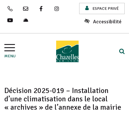
Fenêtre
Gestion des traceurs
ESPACE PRIVÉ
04 77 54 20 20
Nous contacter
Lien vers le compte Facebook
Lien vers le compte Instagram
de
Accessibilité
Lien vers la chaîne Youtube
Lien vers le site illiwap
chat
Aller à la navigation
A
MENU
Décision 2025-019 – Installation
d’une climatisation dans le local
« archives » de l’annexe de la mairie