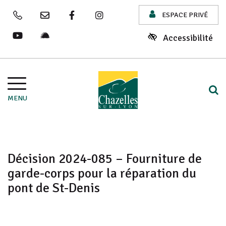
Fenêtre
Gestion des traceurs
ESPACE PRIVÉ
04 77 54 20 20
Nous contacter
Lien vers le compte Facebook
Lien vers le compte Instagram
de
Accessibilité
Lien vers la chaîne Youtube
Lien vers le site illiwap
chat
Aller à la navigation
A
MENU
Décision 2024-085 – Fourniture de
garde-corps pour la réparation du
pont de St-Denis